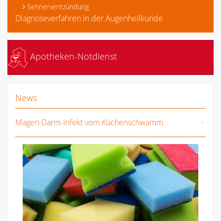
Sehnerventzündung
Diagnoseverfahren in der Augenheilkunde
Apotheken-Notdienst
News
Magen-Darm-Infekt vom Küchenschwamm