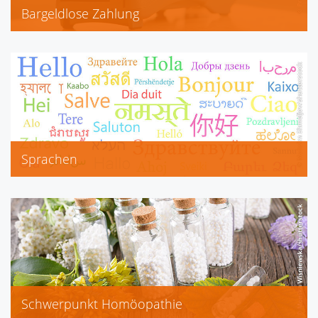
Bargeldlose Zahlung
EC-Karte
Kreditkarte
Sprachen
Englisch
Französisch
Schwerpunkt Homöopathie