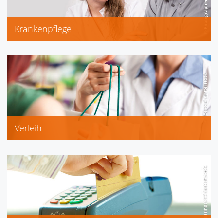
Krankenpflege
Inkontinenz
Kompressionsstrümpfe
Stützstrümpfe
Verleih
Babywaage
elektrische Milchpumpen