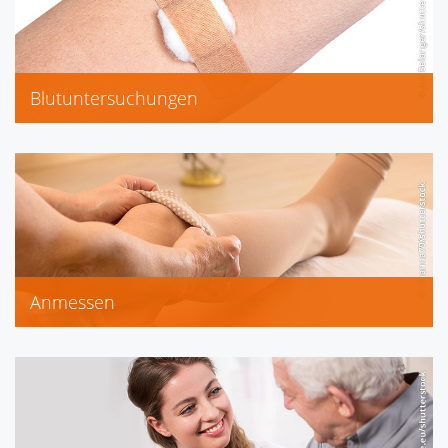
Blutuntersuchungen
Cholesterin gesamt
Harnsäure
Triglyceride
Anmessen
Bandagen
Kompressionsstrümpfe
Stützstrümpfe