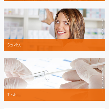
Biochemie/Schüssler-Salze
Service
Brita Wasserfilter
Tests
Blutdruckmessung