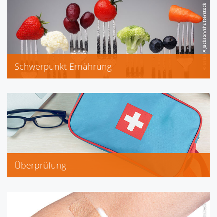
Roche-Posay
Vichy, Widmer
Schwerpunkt Ernährung
Akne, Cholesterin, Diabetes
Gicht, Neurodermitis
Schwangerschaft, Senioren
Stillzeit, Übergewicht
Überprüfung
Erste-Hilfe-Schrank (Firmen)
Hausapotheke
Kfz-Verbandkasten
Reiseapotheke